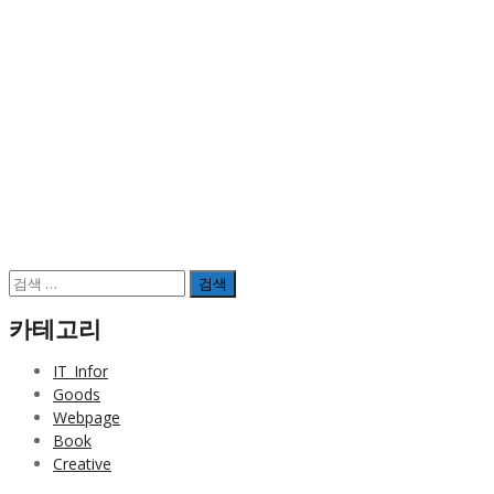
검
색:
카테고리
IT_Infor
Goods
Webpage
Book
Creative