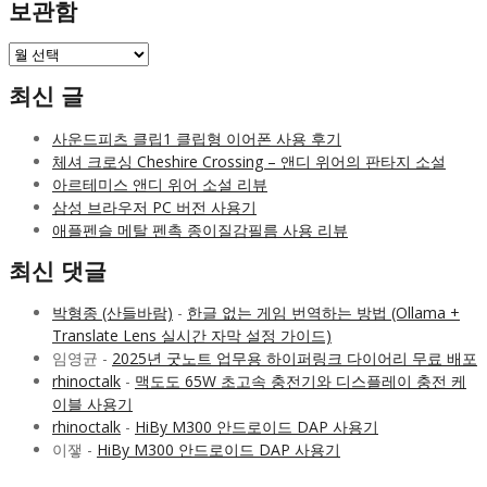
보관함
보
관
최신 글
함
사운드피츠 클립1 클립형 이어폰 사용 후기
체셔 크로싱 Cheshire Crossing – 앤디 위어의 판타지 소설
아르테미스 앤디 위어 소설 리뷰
삼성 브라우저 PC 버전 사용기
애플펜슬 메탈 펜촉 종이질감필름 사용 리뷰
최신 댓글
박형종 (산들바람)
-
한글 없는 게임 번역하는 방법 (Ollama +
Translate Lens 실시간 자막 설정 가이드)
임영균
-
2025년 굿노트 업무용 하이퍼링크 다이어리 무료 배포
rhinoctalk
-
맥도도 65W 초고속 충전기와 디스플레이 충전 케
이블 사용기
rhinoctalk
-
HiBy M300 안드로이드 DAP 사용기
이쟇
-
HiBy M300 안드로이드 DAP 사용기