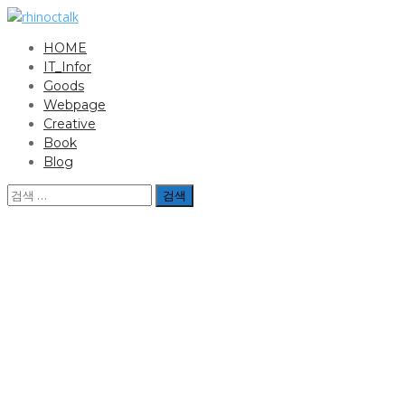
Skip
to
HOME
content
rhinoctalk
라이노씨의 IT 이야기
IT_Infor
Goods
Webpage
Creative
Book
Blog
검
색: