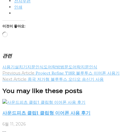
전자우편
인쇄
이것이 좋아요:
로
드
중...
관련
사용기
설치기
지문인식도어락
방범문
도어락
지문인식
글
Previous Article
Project Refine T18R 블루투스 이어폰 사용기
탐
Next Article
중국 저가형 블루투스 오디오 송신기 사용
색
You may like these posts
사운드피츠 클립1 클립형 이어폰 사용 후기
6월 11, 2026