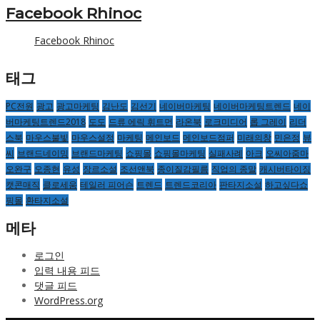
Facebook Rhinoc
Facebook Rhinoc
태그
PC전원
광고
광고마케팅
김난도
김선기
네이버마케팅
네이버마케팅트렌드
네이
버마케팅트렌드2018
도도
드류 에릭 휘트먼
라온북
로크미디어
롭 그레이
리더
스북
마우스불빛
마우스설정
마케팅
메인보드
메인보드점퍼
미래의창
민은정
뷰
씨
브랜드네이밍
브랜드마케팅
쇼핑몰
쇼핑몰마케팅
실패사례
아크
오씨아줌마
오완구
오종현
유성
장르소설
조선앤북
종이질감필름
직업의 종말
캐시버타이징
캣콘매직
클로세움
테일러 피어슨
트렌드
트렌드코리아
판타지소설
하고싶다쇼
핑몰
환타지소설
메타
로그인
입력 내용 피드
댓글 피드
WordPress.org