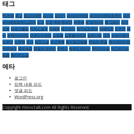
태그
PC전원
광고
광고마케팅
김난도
김선기
네이버마케팅
네이버마케팅트렌드
네이
버마케팅트렌드2018
도도
드류 에릭 휘트먼
라온북
로크미디어
롭 그레이
리더
스북
마우스불빛
마우스설정
마케팅
메인보드
메인보드점퍼
미래의창
민은정
뷰
씨
브랜드네이밍
브랜드마케팅
쇼핑몰
쇼핑몰마케팅
실패사례
아크
오씨아줌마
오완구
오종현
유성
장르소설
조선앤북
종이질감필름
직업의 종말
캐시버타이징
캣콘매직
클로세움
테일러 피어슨
트렌드
트렌드코리아
판타지소설
하고싶다쇼
핑몰
환타지소설
메타
로그인
입력 내용 피드
댓글 피드
WordPress.org
Copyright rhinoctalk.com All Rights Reserved.