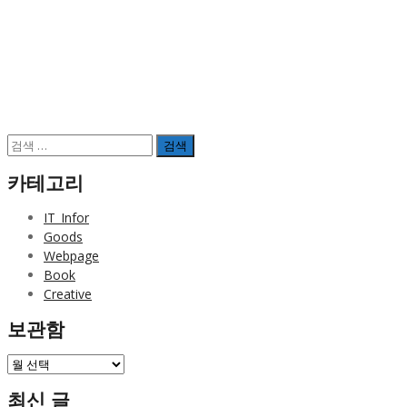
검
색:
카테고리
IT_Infor
Goods
Webpage
Book
Creative
보관함
보
관
최신 글
함