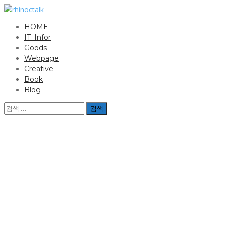
Skip
to
HOME
content
rhinoctalk
라이노씨의 IT 이야기
IT_Infor
Goods
Webpage
Creative
Book
Blog
검
색: